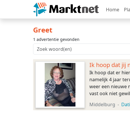
Home
Pl
Greet
1 advertentie gevonden
Ik hoop dat jij 
Ik hoop dat er hi
namelijk 4 jaar t
weer een nieuwe m
vast ook niet gewi
weduwe van een sp
Middelburg
Dat