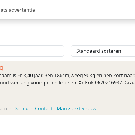
aats advertentie
g
aam is Erik,40 jaar. Ben 186cm,weeg 90kg en heb kort haar. G
Houd van lang voorspel en kroelen. Xx Erik 0620216937. Gra
dam
Dating
Contact - Man zoekt vrouw