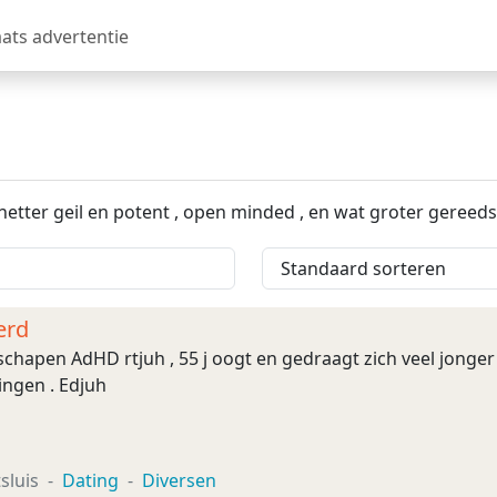
aats advertentie
netter geil en potent , open minded , en wat groter gereeds
erd
schapen AdHD rtjuh , 55 j oogt en gedraagt zich veel jonge
ngen . Edjuh
sluis
Dating
Diversen