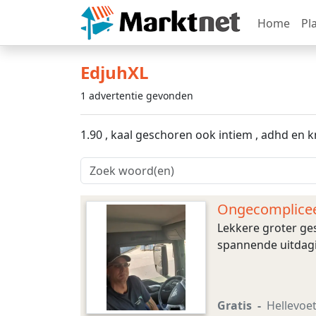
Home
Pl
EdjuhXL
1 advertentie gevonden
1.90 , kaal geschoren ook intiem , adhd en k
Ongecomplice
Lekkere groter ge
spannende uitdagi
Gratis
Hellevoet