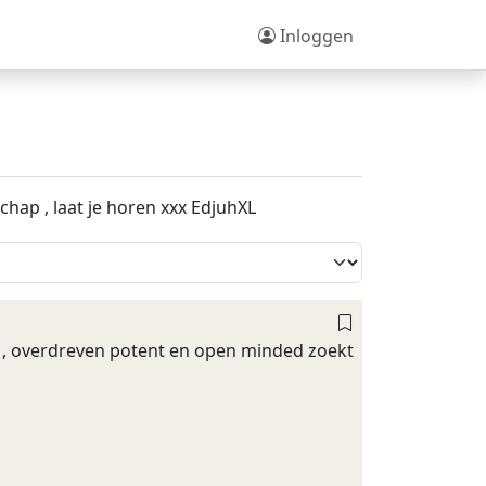
Inloggen
chap , laat je horen xxx EdjuhXL
r , overdreven potent en open minded zoekt