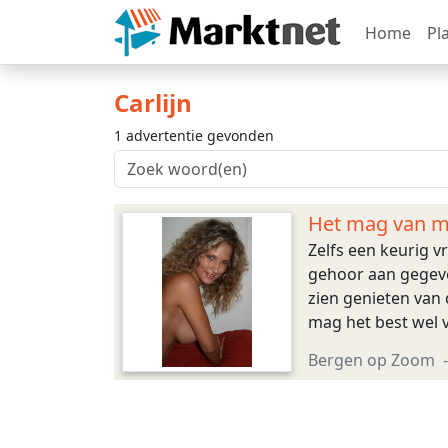
Home
Pl
Carlijn
1 advertentie gevonden
Het mag van mij
Zelfs een keurig v
gehoor aan gegeve
zien genieten van d
mag het best wel v
Bergen op Zoom