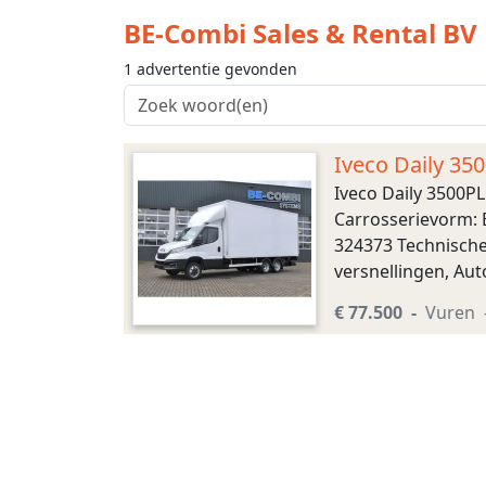
BE-Combi Sales & Rental BV
1 advertentie gevonden
Iveco Daily 35
Iveco Daily 3500P
Carrosserievorm: 
324373 Technische
versnellingen, Au
4.100 cm Gewichten
€ 77.500
Vuren